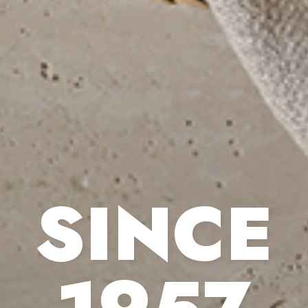
SINCE
SINCE